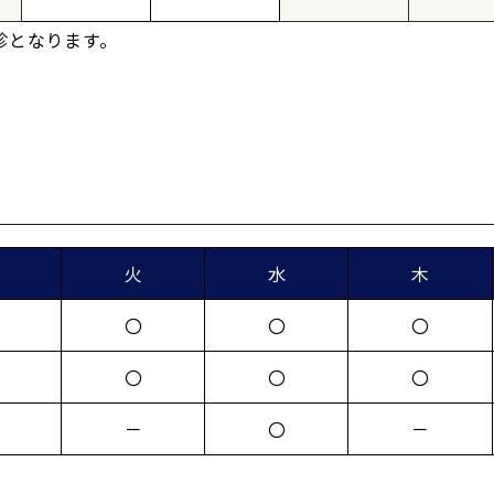
診となります。
火
水
木
〇
〇
〇
〇
〇
〇
－
〇
－