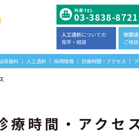
外来TEL
03-3838-8721
人工透析
についての
夜間透
見学・相談
ご相談
泌尿器科
人工透析
採用情報
診療時間・アクセス
プ
ス
診療時間・アクセ