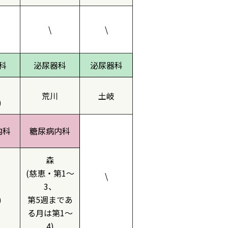
\
\
科
泌尿器科
泌尿器科
荒川
土岐
)
内科
糖尿病内科
森
(慈恵・第1～
\
3、
)
第5週まであ
る月は第1～
4)