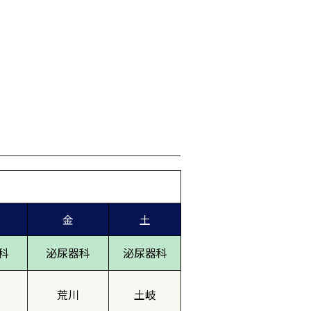
金
土
科
泌尿器科
泌尿器科
荒川
土岐