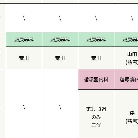
室
\
\
\
\
泌尿器科
泌尿器科
泌尿器科
泌尿器
室
山田
荒川
荒川
荒川
(慈恵
循環器内科
糖尿病
室
\
\
第1、3週
森
のみ
(慈恵
三俣