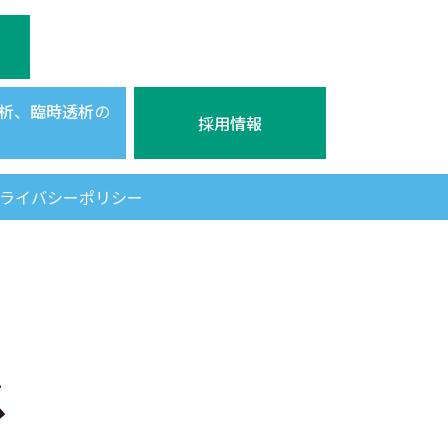
析
、
臨時透析
の
採用情報
ライバシーポリシー
ス